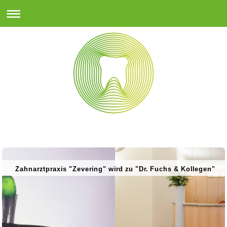
Zahnarztpraxis "Zevering" wird zu "Dr. Fuchs & Kollegen"